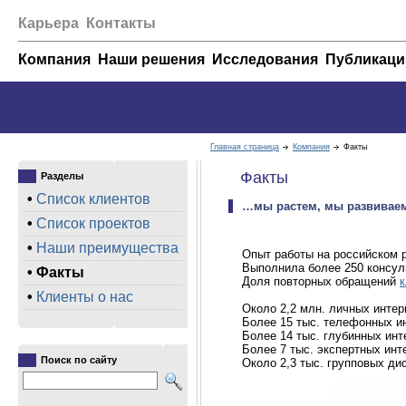
Карьера
Контакты
Компания
Наши решения
Исследования
Публикаци
Главная страница
Компания
Факты
Факты
Разделы
•
Список клиентов
…мы растем, мы развивае
•
Список проектов
•
Наши преимущества
Опыт работы на российском р
Выполнила более 250 консул
•
Факты
Доля повторных обращений
к
•
Клиенты о нас
Около 2,2 млн. личных инте
Более 15 тыс. телефонных и
Более 14 тыс. глубинных ин
Более 7 тыс. экспертных ин
Поиск по сайту
Около 2,3 тыс. групповых ди