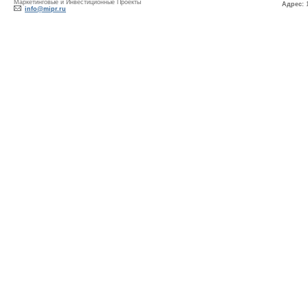
Маркетинговые и Инвестиционные Проекты
Адрес:
1
info@mipr.ru